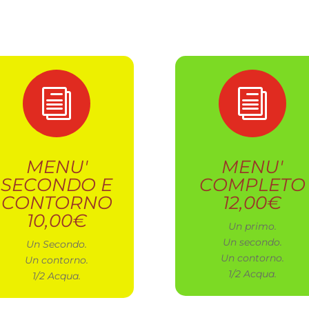
i
i
MENU'
MENU'
SECONDO E
COMPLETO
CONTORNO
12,00€
10,00€
Un primo.
Un secondo.
Un Secondo.
Un contorno.
Un contorno.
1/2 Acqua.
1/2 Acqua.