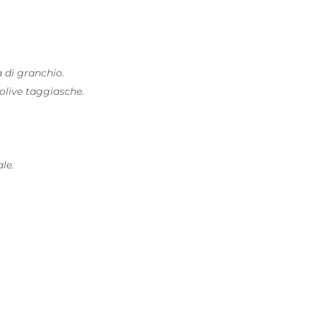
 di granchio.
 olive taggiasche.
le.