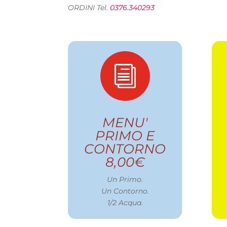
ORDINI Tel.
0376.340293
i
MENU'
PRIMO E
CONTORNO
8,00€
Un Primo.
Un Contorno.
1/2 Acqua.