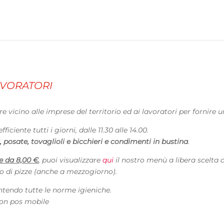
AVORATORI
re vicino alle imprese del territorio ed ai lavoratori per fornire
ciente tutti i giorni, dalle 11.30 alle 14.00.
 posate, tovaglioli e bicchieri e condimenti in bustina
.
re da 8,00 €
, puoi visualizzare
qui
il nostro menù a libera scelta co
o di pizze (anche a mezzogiorno).
ntendo tutte le norme igieniche.
on pos mobile